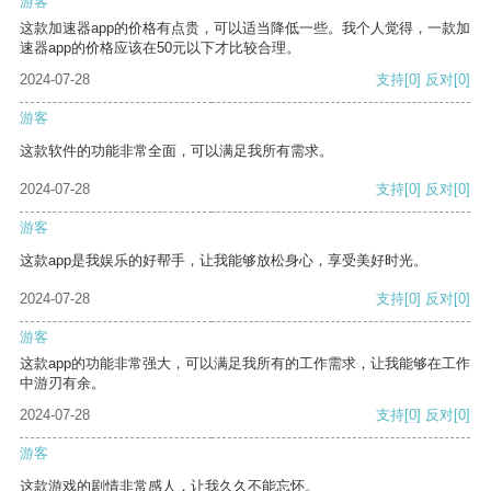
游客
这款加速器app的价格有点贵，可以适当降低一些。我个人觉得，一款加
速器app的价格应该在50元以下才比较合理。
2024-07-28
支持
[0]
反对
[0]
游客
这款软件的功能非常全面，可以满足我所有需求。
2024-07-28
支持
[0]
反对
[0]
游客
这款app是我娱乐的好帮手，让我能够放松身心，享受美好时光。
2024-07-28
支持
[0]
反对
[0]
游客
这款app的功能非常强大，可以满足我所有的工作需求，让我能够在工作
中游刃有余。
2024-07-28
支持
[0]
反对
[0]
游客
这款游戏的剧情非常感人，让我久久不能忘怀。