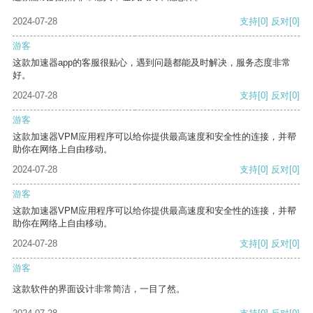
2024-07-28
支持
[0]
反对
[0]
游客
这款加速器app的客服很贴心，遇到问题都能及时解决，服务态度非常
好。
2024-07-28
支持
[0]
反对
[0]
游客
这款加速器VPM应用程序可以给你提供最高速度和安全性的连接，并帮
助你在网络上自由移动。
2024-07-28
支持
[0]
反对
[0]
游客
这款加速器VPM应用程序可以给你提供最高速度和安全性的连接，并帮
助你在网络上自由移动。
2024-07-28
支持
[0]
反对
[0]
游客
这款软件的界面设计非常简洁，一目了然。