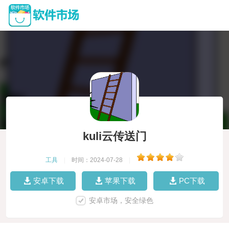
kuli云传送门
工具
|
时间：2024-07-28
|
安卓下载
苹果下载
PC下载
安卓市场，安全绿色