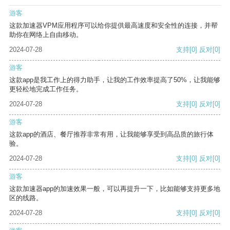
游客
这款加速器VPM应用程序可以给你提供最高速度和安全性的连接，并帮
助你在网络上自由移动。
2024-07-28
支持
[0]
反对
[0]
游客
这款app是我工作上的得力助手，让我的工作效率提高了50%，让我能够
更轻松地完成工作任务。
2024-07-28
支持
[0]
反对
[0]
游客
这款app的酒店、餐厅推荐非常有用，让我能够享受到高品质的旅行体
验。
2024-07-28
支持
[0]
反对
[0]
游客
这款加速器app的加速效果一般，可以再提升一下，比如能够支持更多地
区的线路。
2024-07-28
支持
[0]
反对
[0]