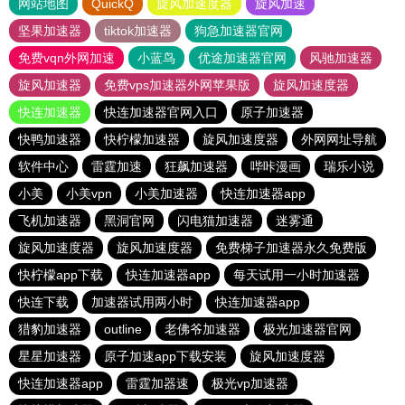
网站地图
QuickQ
旋风加速度器
旋风加速
坚果加速器
tiktok加速器
狗急加速器官网
免费vqn外网加速
小蓝鸟
优途加速器官网
风驰加速器
旋风加速器
免费vps加速器外网苹果版
旋风加速度器
快连加速器
快连加速器官网入口
原子加速器
快鸭加速器
快柠檬加速器
旋风加速度器
外网网址导航
软件中心
雷霆加速
狂飙加速器
哔咔漫画
瑞乐小说
小美
小美vpn
小美加速器
快连加速器app
飞机加速器
黑洞官网
闪电猫加速器
迷雾通
旋风加速度器
旋风加速度器
免费梯子加速器永久免费版
快柠檬app下载
快连加速器app
每天试用一小时加速器
快连下载
加速器试用两小时
快连加速器app
猎豹加速器
outline
老佛爷加速器
极光加速器官网
星星加速器
原子加速app下载安装
旋风加速度器
快连加速器app
雷霆加器速
极光vp加速器