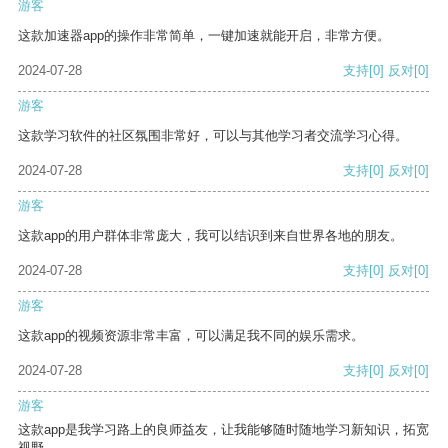
游客
这款加速器app的操作非常简单，一键加速就能开启，非常方便。
2024-07-28
支持
[0]
反对
[0]
游客
这款学习软件的社区氛围非常好，可以与其他学习者交流学习心得。
2024-07-28
支持
[0]
反对
[0]
游客
这款app的用户群体非常庞大，我可以结识到来自世界各地的朋友。
2024-07-28
支持
[0]
反对
[0]
游客
这款app的视频资源非常丰富，可以满足我不同的娱乐需求。
2024-07-28
支持
[0]
反对
[0]
游客
这款app是我学习路上的良师益友，让我能够随时随地学习新知识，拓宽
视野。