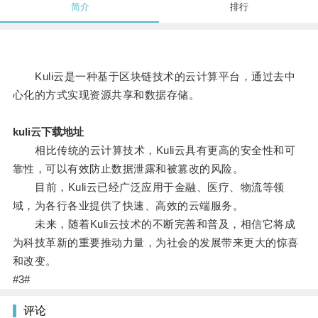
简介
排行
Kuli云是一种基于区块链技术的云计算平台，通过去中
心化的方式实现资源共享和数据存储。
kuli云下载地址
相比传统的云计算技术，Kuli云具有更高的安全性和可
靠性，可以有效防止数据泄露和被篡改的风险。
目前，Kuli云已经广泛应用于金融、医疗、物流等领
域，为各行各业提供了快速、高效的云端服务。
未来，随着Kuli云技术的不断完善和普及，相信它将成
为科技革新的重要推动力量，为社会的发展带来更大的惊喜
和改变。
#3#
评论