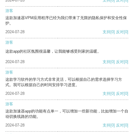
2024-07-28
支持
[0]
反对
[0]
游客
这款加速器VPM应用程序已经为我们带来了无限的隐私保护和安全性保
护。
2024-07-28
支持
[0]
反对
[0]
游客
这款app的社区氛围很温馨，让我能够感受到家的温暖。
2024-07-28
支持
[0]
反对
[0]
游客
这款学习软件的学习方式非常灵活，可以根据自己的需求选择学习方
式。我可以根据自己的时间安排学习进度。
2024-07-28
支持
[0]
反对
[0]
游客
这款加速器app的功能有点单一，可以增加一些新功能，比如增加一个自
动切换线路的功能。
2024-07-28
支持
[0]
反对
[0]