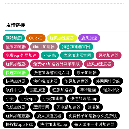
友情链接
网站地图
QuickQ
旋风加速度器
旋风加速
坚果加速器
tiktok加速器
狗急加速器官网
免费vqn外网加速
小蓝鸟
优途加速器官网
风驰加速器
旋风加速器
免费vps加速器外网苹果版
旋风加速度器
快连加速器
快连加速器官网入口
原子加速器
快鸭加速器
快柠檬加速器
旋风加速度器
外网网址导航
软件中心
雷霆加速
狂飙加速器
哔咔漫画
瑞乐小说
小美
小美vpn
小美加速器
快连加速器app
飞机加速器
黑洞官网
闪电猫加速器
迷雾通
旋风加速度器
旋风加速度器
免费梯子加速器永久免费版
快柠檬app下载
快连加速器app
每天试用一小时加速器