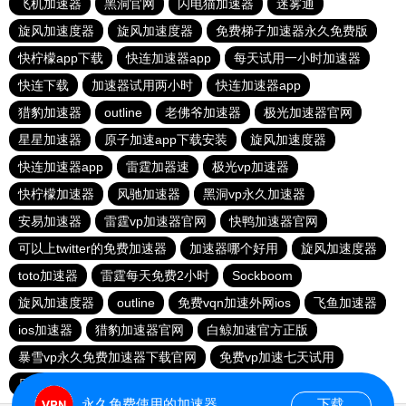
飞机加速器
黑洞官网
闪电猫加速器
迷雾通
旋风加速度器
旋风加速度器
免费梯子加速器永久免费版
快柠檬app下载
快连加速器app
每天试用一小时加速器
快连下载
加速器试用两小时
快连加速器app
猎豹加速器
outline
老佛爷加速器
极光加速器官网
星星加速器
原子加速app下载安装
旋风加速度器
快连加速器app
雷霆加器速
极光vp加速器
快柠檬加速器
风驰加速器
黑洞vp永久加速器
安易加速器
雷霆vp加速器官网
快鸭加速器官网
可以上twitter的免费加速器
加速器哪个好用
旋风加速度器
toto加速器
雷霆每天免费2小时
Sockboom
旋风加速度器
outline
免费vqn加速外网ios
飞鱼加速器
ios加速器
猎豹加速器官网
白鲸加速官方正版
暴雪vp永久免费加速器下载官网
免费vp加速七天试用
原子加速器下载
酷通vp加速器
雷霆加器速
永久免费使用的加速器
下载