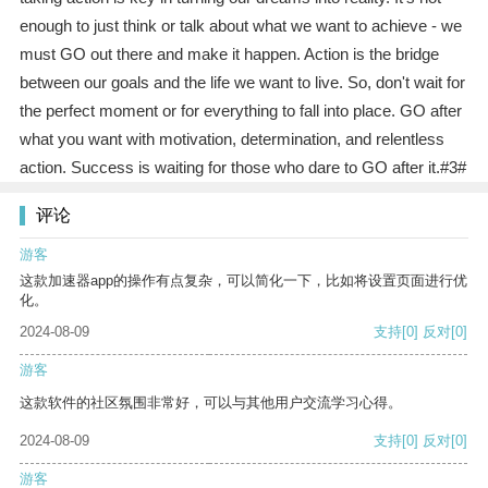
enough to just think or talk about what we want to achieve - we
must GO out there and make it happen. Action is the bridge
between our goals and the life we want to live. So, don't wait for
the perfect moment or for everything to fall into place. GO after
what you want with motivation, determination, and relentless
action. Success is waiting for those who dare to GO after it.#3#
评论
游客
这款加速器app的操作有点复杂，可以简化一下，比如将设置页面进行优
化。
2024-08-09
支持
[0]
反对
[0]
游客
这款软件的社区氛围非常好，可以与其他用户交流学习心得。
2024-08-09
支持
[0]
反对
[0]
游客