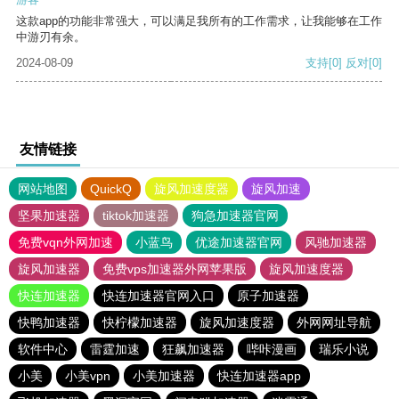
这款app的功能非常强大，可以满足我所有的工作需求，让我能够在工作
中游刃有余。
2024-08-09
支持
[0]
反对
[0]
友情链接
网站地图
QuickQ
旋风加速度器
旋风加速
坚果加速器
tiktok加速器
狗急加速器官网
免费vqn外网加速
小蓝鸟
优途加速器官网
风驰加速器
旋风加速器
免费vps加速器外网苹果版
旋风加速度器
快连加速器
快连加速器官网入口
原子加速器
快鸭加速器
快柠檬加速器
旋风加速度器
外网网址导航
软件中心
雷霆加速
狂飙加速器
哔咔漫画
瑞乐小说
小美
小美vpn
小美加速器
快连加速器app