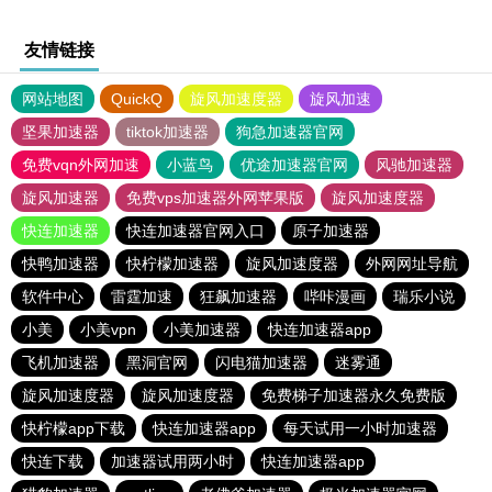
友情链接
网站地图
QuickQ
旋风加速度器
旋风加速
坚果加速器
tiktok加速器
狗急加速器官网
免费vqn外网加速
小蓝鸟
优途加速器官网
风驰加速器
旋风加速器
免费vps加速器外网苹果版
旋风加速度器
快连加速器
快连加速器官网入口
原子加速器
快鸭加速器
快柠檬加速器
旋风加速度器
外网网址导航
软件中心
雷霆加速
狂飙加速器
哔咔漫画
瑞乐小说
小美
小美vpn
小美加速器
快连加速器app
飞机加速器
黑洞官网
闪电猫加速器
迷雾通
旋风加速度器
旋风加速度器
免费梯子加速器永久免费版
快柠檬app下载
快连加速器app
每天试用一小时加速器
快连下载
加速器试用两小时
快连加速器app