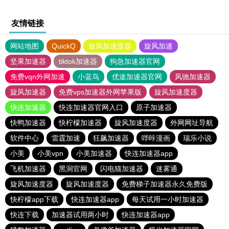
友情链接
网站地图
QuickQ
旋风加速度器
旋风加速
坚果加速器
tiktok加速器
狗急加速器官网
免费vqn外网加速
小蓝鸟
优途加速器官网
风驰加速器
旋风加速器
免费vps加速器外网苹果版
旋风加速度器
快连加速器
快连加速器官网入口
原子加速器
快鸭加速器
快柠檬加速器
旋风加速度器
外网网址导航
软件中心
雷霆加速
狂飙加速器
哔咔漫画
瑞乐小说
小美
小美vpn
小美加速器
快连加速器app
飞机加速器
黑洞官网
闪电猫加速器
迷雾通
旋风加速度器
旋风加速度器
免费梯子加速器永久免费版
快柠檬app下载
快连加速器app
每天试用一小时加速器
快连下载
加速器试用两小时
快连加速器app