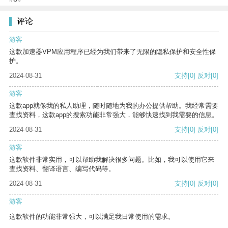
评论
游客
这款加速器VPM应用程序已经为我们带来了无限的隐私保护和安全性保
护。
2024-08-31
支持
[0]
反对
[0]
游客
这款app就像我的私人助理，随时随地为我的办公提供帮助。我经常需要
查找资料，这款app的搜索功能非常强大，能够快速找到我需要的信息。
2024-08-31
支持
[0]
反对
[0]
游客
这款软件非常实用，可以帮助我解决很多问题。比如，我可以使用它来
查找资料、翻译语言、编写代码等。
2024-08-31
支持
[0]
反对
[0]
游客
这款软件的功能非常强大，可以满足我日常使用的需求。