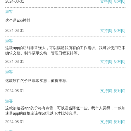
2024-08-31
支持
[0]
反对
[0]
游客
这个是app神器
2024-08-31
支持
[0]
反对
[0]
游客
这款app的功能非常强大，可以满足我所有的工作需求。我可以使用它来
编辑文档、制作演示文稿、管理日程安排等。
2024-08-31
支持
[0]
反对
[0]
游客
这款软件的价格非常实惠，值得推荐。
2024-08-31
支持
[0]
反对
[0]
游客
这款加速器app的价格有点贵，可以适当降低一些。我个人觉得，一款加
速器app的价格应该在50元以下才比较合理。
2024-08-31
支持
[0]
反对
[0]