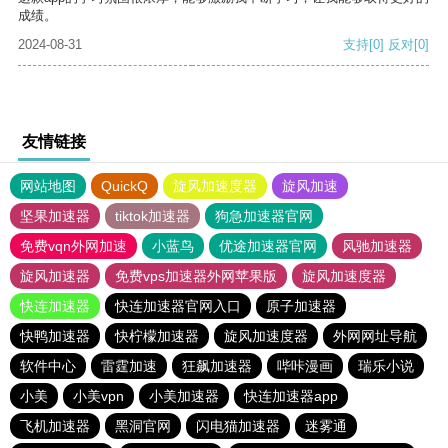
成绩。
2024-08-31
支持
[0]
反对
[0]
友情链接
网站地图
QuickQ
旋风加速度器
旋风加速
坚果加速器
tiktok加速器
狗急加速器官网
免费vqn外网加速
小蓝鸟
优途加速器官网
风驰加速器
旋风加速器
免费vps加速器外网苹果版
旋风加速度器
快连加速器
快连加速器官网入口
原子加速器
快鸭加速器
快柠檬加速器
旋风加速度器
外网网址导航
软件中心
雷霆加速
狂飙加速器
哔咔漫画
瑞乐小说
小美
小美vpn
小美加速器
快连加速器app
飞机加速器
黑洞官网
闪电猫加速器
迷雾通