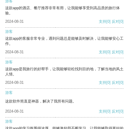
游客
这款app的酒店、餐厅推荐非常有用，让我能够享受到高品质的旅行体
验。
2024-08-31
支持
[0]
反对
[0]
游客
这款app的客服非常专业，遇到问题总是能够及时解决，让我能够安心工
作。
2024-08-31
支持
[0]
反对
[0]
游客
这款app是我旅行的好帮手，让我能够轻松找到目的地，了解当地的风土
人情。
2024-08-31
支持
[0]
反对
[0]
游客
这款软件简直是神器，解决了我所有问题。
2024-08-31
支持
[0]
反对
[0]
游客
这款app的学习氛围很浓厚，能够激励我不断学习，让我能够取得更好的