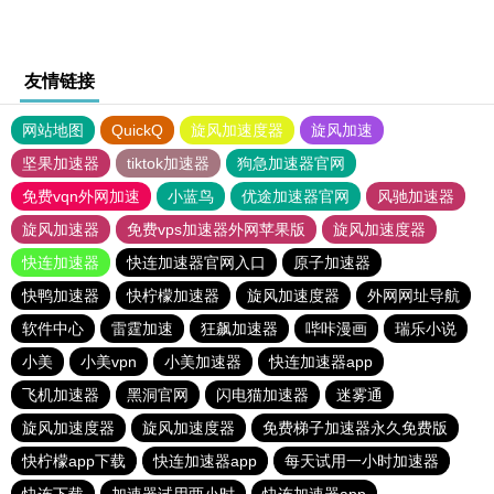
友情链接
网站地图
QuickQ
旋风加速度器
旋风加速
坚果加速器
tiktok加速器
狗急加速器官网
免费vqn外网加速
小蓝鸟
优途加速器官网
风驰加速器
旋风加速器
免费vps加速器外网苹果版
旋风加速度器
快连加速器
快连加速器官网入口
原子加速器
快鸭加速器
快柠檬加速器
旋风加速度器
外网网址导航
软件中心
雷霆加速
狂飙加速器
哔咔漫画
瑞乐小说
小美
小美vpn
小美加速器
快连加速器app
飞机加速器
黑洞官网
闪电猫加速器
迷雾通
旋风加速度器
旋风加速度器
免费梯子加速器永久免费版
快柠檬app下载
快连加速器app
每天试用一小时加速器