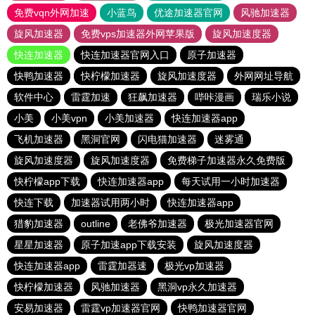
免费vqn外网加速
小蓝鸟
优途加速器官网
风驰加速器
旋风加速器
免费vps加速器外网苹果版
旋风加速度器
快连加速器
快连加速器官网入口
原子加速器
快鸭加速器
快柠檬加速器
旋风加速度器
外网网址导航
软件中心
雷霆加速
狂飙加速器
哔咔漫画
瑞乐小说
小美
小美vpn
小美加速器
快连加速器app
飞机加速器
黑洞官网
闪电猫加速器
迷雾通
旋风加速度器
旋风加速度器
免费梯子加速器永久免费版
快柠檬app下载
快连加速器app
每天试用一小时加速器
快连下载
加速器试用两小时
快连加速器app
猎豹加速器
outline
老佛爷加速器
极光加速器官网
星星加速器
原子加速app下载安装
旋风加速度器
快连加速器app
雷霆加器速
极光vp加速器
快柠檬加速器
风驰加速器
黑洞vp永久加速器
安易加速器
雷霆vp加速器官网
快鸭加速器官网