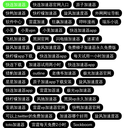
快连加速器
快连加速器官网入口
原子加速器
快鸭加速器
快柠檬加速器
旋风加速度器
外网网址导航
软件中心
雷霆加速
狂飙加速器
哔咔漫画
瑞乐小说
小美
小美vpn
小美加速器
快连加速器app
飞机加速器
黑洞官网
闪电猫加速器
迷雾通
旋风加速度器
旋风加速度器
免费梯子加速器永久免费版
快柠檬app下载
快连加速器app
每天试用一小时加速器
快连下载
加速器试用两小时
快连加速器app
猎豹加速器
outline
老佛爷加速器
极光加速器官网
星星加速器
原子加速app下载安装
旋风加速度器
快连加速器app
雷霆加器速
极光vp加速器
快柠檬加速器
风驰加速器
黑洞vp永久加速器
安易加速器
雷霆vp加速器官网
快鸭加速器官网
可以上twitter的免费加速器
加速器哪个好用
旋风加速度器
toto加速器
雷霆每天免费2小时
Sockboom