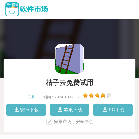
桔子云免费试用
工具
|
时间：2024-10-08
|
安卓下载
苹果下载
PC下载
安卓市场，安全绿色