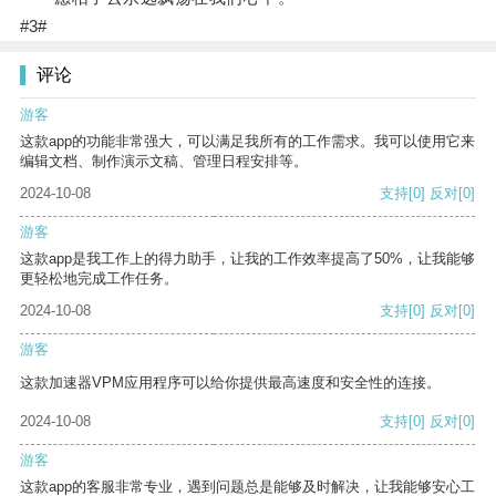
#3#
评论
游客
这款app的功能非常强大，可以满足我所有的工作需求。我可以使用它来
编辑文档、制作演示文稿、管理日程安排等。
2024-10-08
支持
[0]
反对
[0]
游客
这款app是我工作上的得力助手，让我的工作效率提高了50%，让我能够
更轻松地完成工作任务。
2024-10-08
支持
[0]
反对
[0]
游客
这款加速器VPM应用程序可以给你提供最高速度和安全性的连接。
2024-10-08
支持
[0]
反对
[0]
游客
这款app的客服非常专业，遇到问题总是能够及时解决，让我能够安心工