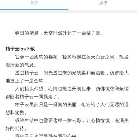
简介
排行
春日的清晨，天空悄然升起了一朵桔子云。
桔子云ios下载
它像一团柔软的棉花，轻盈地飘在蓝天白云之间，散发
着清新的气息。
透过桔子云，阳光透过来的光线柔和而温暖，仿佛给大
地披上了一层金辉。
人们抬头仰望，心情也随之开朗起来，仿佛忧愁和烦恼
都随着桔子云一同飘走了。
桔子云虽然只是一瞬间的美丽，但它给了人们无尽的遐
想和愉悦。
或许生活中也需要这样一抹云彩，让心情愉悦，充满美
好的期待。
愿桔子云永远飘荡在我们心中。