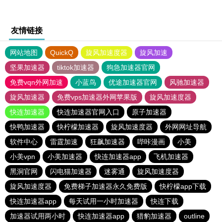
友情链接
网站地图
QuickQ
旋风加速度器
旋风加速
坚果加速器
tiktok加速器
狗急加速器官网
免费vqn外网加速
小蓝鸟
优途加速器官网
风驰加速器
旋风加速器
免费vps加速器外网苹果版
旋风加速度器
快连加速器
快连加速器官网入口
原子加速器
快鸭加速器
快柠檬加速器
旋风加速度器
外网网址导航
软件中心
雷霆加速
狂飙加速器
哔咔漫画
小美
小美vpn
小美加速器
快连加速器app
飞机加速器
黑洞官网
闪电猫加速器
迷雾通
旋风加速度器
旋风加速度器
免费梯子加速器永久免费版
快柠檬app下载
快连加速器app
每天试用一小时加速器
快连下载
加速器试用两小时
快连加速器app
猎豹加速器
outline