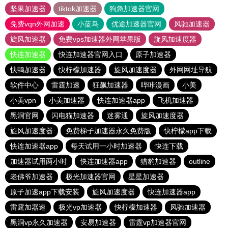
坚果加速器
tiktok加速器
狗急加速器官网
免费vqn外网加速
小蓝鸟
优途加速器官网
风驰加速器
旋风加速器
免费vps加速器外网苹果版
旋风加速度器
快连加速器
快连加速器官网入口
原子加速器
快鸭加速器
快柠檬加速器
旋风加速度器
外网网址导航
软件中心
雷霆加速
狂飙加速器
哔咔漫画
小美
小美vpn
小美加速器
快连加速器app
飞机加速器
黑洞官网
闪电猫加速器
迷雾通
旋风加速度器
旋风加速度器
免费梯子加速器永久免费版
快柠檬app下载
快连加速器app
每天试用一小时加速器
快连下载
加速器试用两小时
快连加速器app
猎豹加速器
outline
老佛爷加速器
极光加速器官网
星星加速器
原子加速app下载安装
旋风加速度器
快连加速器app
雷霆加器速
极光vp加速器
快柠檬加速器
风驰加速器
黑洞vp永久加速器
安易加速器
雷霆vp加速器官网