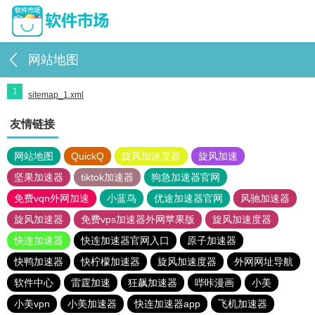
网站地图
1
sitemap_1.xml
友情链接
网站地图
QuickQ
旋风加速度器
旋风加速
坚果加速器
tiktok加速器
狗急加速器官网
免费vqn外网加速
小蓝鸟
优途加速器官网
风驰加速器
旋风加速器
免费vps加速器外网苹果版
旋风加速度器
快连加速器
快连加速器官网入口
原子加速器
快鸭加速器
快柠檬加速器
旋风加速度器
外网网址导航
软件中心
雷霆加速
狂飙加速器
哔咔漫画
小美
小美vpn
小美加速器
快连加速器app
飞机加速器