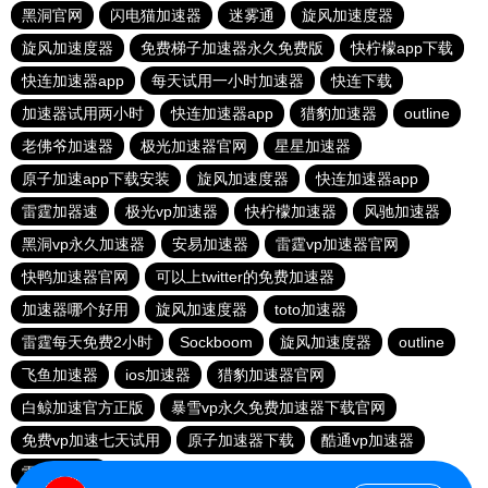
黑洞官网
闪电猫加速器
迷雾通
旋风加速度器
旋风加速度器
免费梯子加速器永久免费版
快柠檬app下载
快连加速器app
每天试用一小时加速器
快连下载
加速器试用两小时
快连加速器app
猎豹加速器
outline
老佛爷加速器
极光加速器官网
星星加速器
原子加速app下载安装
旋风加速度器
快连加速器app
雷霆加器速
极光vp加速器
快柠檬加速器
风驰加速器
黑洞vp永久加速器
安易加速器
雷霆vp加速器官网
快鸭加速器官网
可以上twitter的免费加速器
加速器哪个好用
旋风加速度器
toto加速器
雷霆每天免费2小时
Sockboom
旋风加速度器
outline
飞鱼加速器
ios加速器
猎豹加速器官网
白鲸加速官方正版
暴雪vp永久免费加速器下载官网
免费vp加速七天试用
原子加速器下载
酷通vp加速器
雷霆加器速