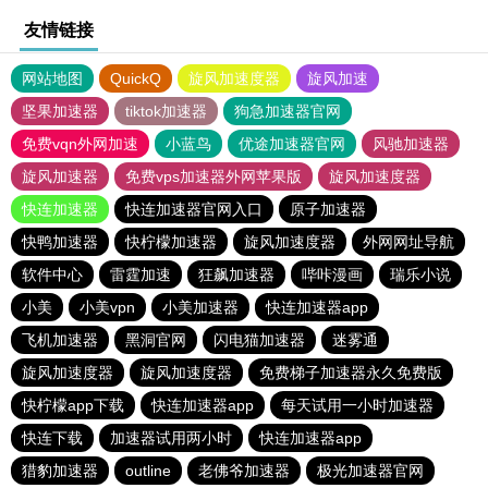
友情链接
网站地图
QuickQ
旋风加速度器
旋风加速
坚果加速器
tiktok加速器
狗急加速器官网
免费vqn外网加速
小蓝鸟
优途加速器官网
风驰加速器
旋风加速器
免费vps加速器外网苹果版
旋风加速度器
快连加速器
快连加速器官网入口
原子加速器
快鸭加速器
快柠檬加速器
旋风加速度器
外网网址导航
软件中心
雷霆加速
狂飙加速器
哔咔漫画
瑞乐小说
小美
小美vpn
小美加速器
快连加速器app
飞机加速器
黑洞官网
闪电猫加速器
迷雾通
旋风加速度器
旋风加速度器
免费梯子加速器永久免费版
快柠檬app下载
快连加速器app
每天试用一小时加速器
快连下载
加速器试用两小时
快连加速器app
猎豹加速器
outline
老佛爷加速器
极光加速器官网