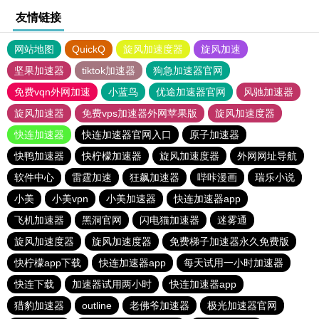
友情链接
网站地图
QuickQ
旋风加速度器
旋风加速
坚果加速器
tiktok加速器
狗急加速器官网
免费vqn外网加速
小蓝鸟
优途加速器官网
风驰加速器
旋风加速器
免费vps加速器外网苹果版
旋风加速度器
快连加速器
快连加速器官网入口
原子加速器
快鸭加速器
快柠檬加速器
旋风加速度器
外网网址导航
软件中心
雷霆加速
狂飙加速器
哔咔漫画
瑞乐小说
小美
小美vpn
小美加速器
快连加速器app
飞机加速器
黑洞官网
闪电猫加速器
迷雾通
旋风加速度器
旋风加速度器
免费梯子加速器永久免费版
快柠檬app下载
快连加速器app
每天试用一小时加速器
快连下载
加速器试用两小时
快连加速器app
猎豹加速器
outline
老佛爷加速器
极光加速器官网